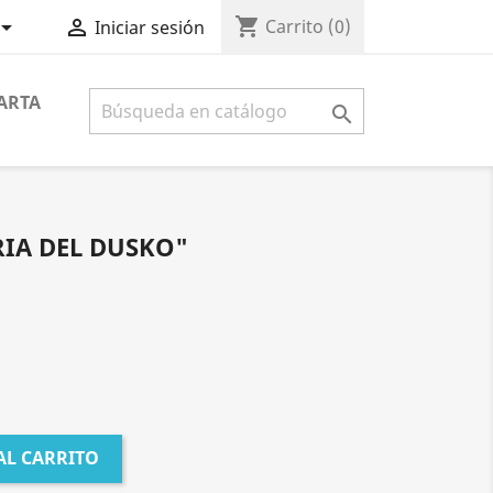
shopping_cart


Carrito
(0)
Iniciar sesión
ARTA

RIA DEL DUSKO"
AL CARRITO