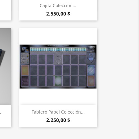
Vista rápida

Cajita Colección...
2.550,00 $
Vista rápida

.
Tablero Papel Colección...
2.250,00 $