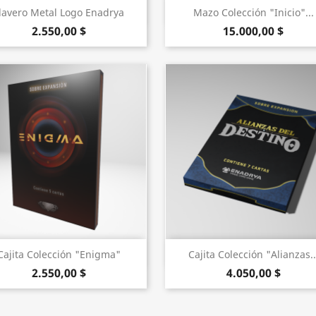
Vista rápida
Vista rápida


lavero Metal Logo Enadrya
Mazo Colección "Inicio"...
2.550,00 $
15.000,00 $
Vista rápida
Vista rápida


Cajita Colección "Enigma"
Cajita Colección "Alianzas..
2.550,00 $
4.050,00 $