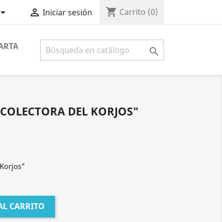
shopping_cart


Carrito
(0)
Iniciar sesión
ARTA

ECOLECTORA DEL KORJOS"
 Korjos"
AL CARRITO