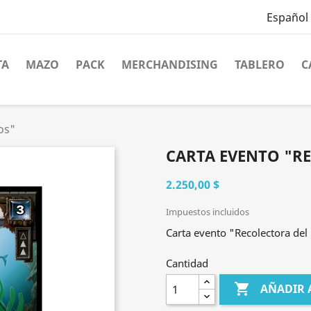
Español
TA
MAZO
PACK
MERCHANDISING
TABLERO
C
os"
CARTA EVENTO "R
2.250,00 $
Impuestos incluidos
Carta evento "Recolectora del
Cantidad

AÑADIR 