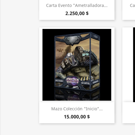
Vista rápida

Carta Evento "Ametralladora...
Ca
2.250,00 $
Vista rápida

Mazo Colección "Inicio"...
15.000,00 $