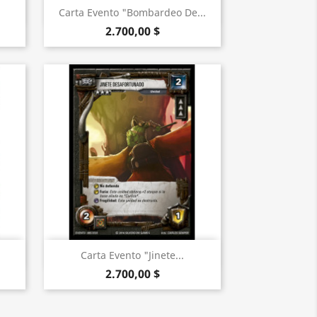
Vista rápida

Carta Evento "Bombardeo De...
2.700,00 $
Vista rápida

Carta Evento "Jinete...
2.700,00 $