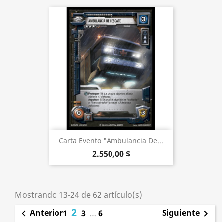
Carta Evento "Ambulancia De...
2.550,00 $
Mostrando 13-24 de 62 artículo(s)
2
Anterior
Siguiente

1
3
…
6
